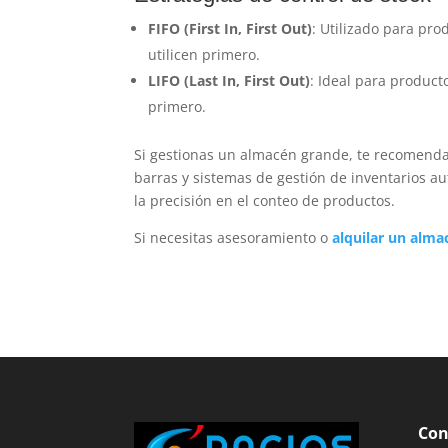
FIFO (First In, First Out)
: Utilizado para pr
utilicen primero.
LIFO (Last In, First Out)
: Ideal para product
primero.
Si gestionas un almacén grande, te recomen
barras y sistemas de gestión de inventarios a
la precisión en el conteo de productos.
Si necesitas asesoramiento o
alquilar un alma
Con