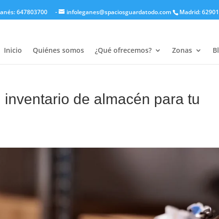
anés: 647803700
-
infoleganes@spaciosguardatodo.com
Madrid: 6290
Inicio
Quiénes somos
¿Qué ofrecemos?
Zonas
B
l inventario de almacén para tu