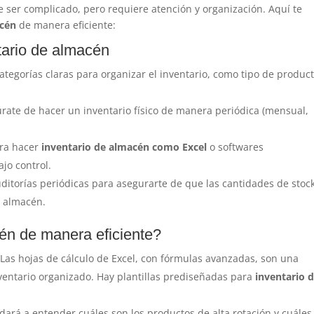
e ser complicado, pero requiere atención y organización. Aquí te
acén
de manera eficiente:
tario de almacén
 categorías claras para organizar el inventario, como tipo de product
úrate de hacer un inventario físico de manera periódica (mensual,
ara hacer
inventario de almacén como Excel
o softwares
jo control.
uditorías periódicas para asegurarte de que las cantidades de stoc
l almacén.
én de manera eficiente?
 Las hojas de cálculo de Excel, con fórmulas avanzadas, son una
entario organizado. Hay plantillas prediseñadas para
inventario 
udará a entender cuáles son los productos de alta rotación y cuáles