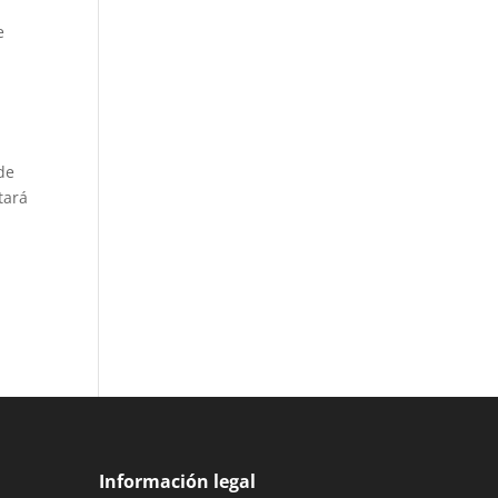
e
de
tará
Información legal