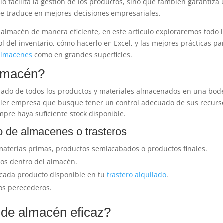
lo facilita la gestión de los productos, sino que también garantiza
 se traduce en mejores decisiones empresariales.
 almacén de manera eficiente, en este artículo exploraremos todo 
l del inventario, cómo hacerlo en Excel, y las mejores prácticas pa
almacenes
como en grandes superficies.
almacén?
llado de todos los productos y materiales almacenados en una bod
uier empresa que busque tener un control adecuado de sus recurs
pre haya suficiente stock disponible.
o de almacenes o trasteros
 materias primas, productos semiacabados o productos finales.
tos dentro del almacén.
 cada producto disponible en tu
trastero alquilado
.
tos perecederos.
 de almacén eficaz?