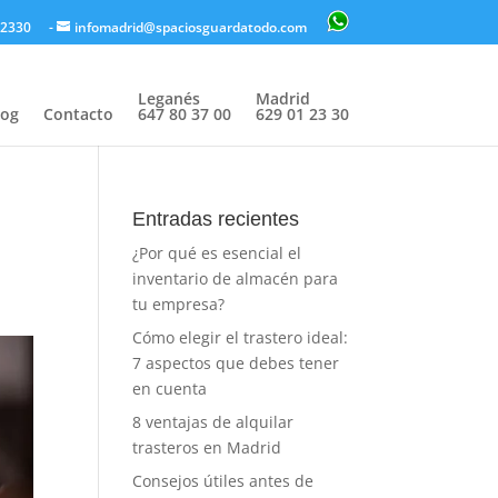
12330
-
infomadrid@spaciosguardatodo.com
Leganés
Madrid
log
Contacto
647 80 37 00
629 01 23 30
Entradas recientes
¿Por qué es esencial el
inventario de almacén para
tu empresa?
Cómo elegir el trastero ideal:
7 aspectos que debes tener
en cuenta
8 ventajas de alquilar
trasteros en Madrid
Consejos útiles antes de