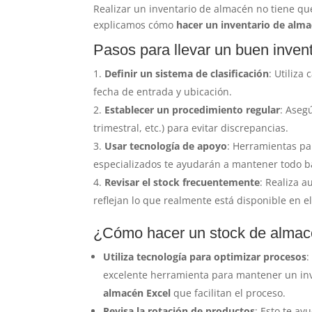
Realizar un inventario de almacén no tiene qu
explicamos cómo
hacer un inventario de alm
Pasos para llevar un buen inven
Definir un sistema de clasificación
: Utiliza
fecha de entrada y ubicación.
Establecer un procedimiento regular
: Aseg
trimestral, etc.) para evitar discrepancias.
Usar tecnología de apoyo
: Herramientas p
especializados te ayudarán a mantener todo ba
Revisar el stock frecuentemente
: Realiza a
reflejan lo que realmente está disponible en e
¿Cómo hacer un stock de almac
Utiliza tecnología para optimizar procesos
:
excelente herramienta para mantener un inv
almacén Excel
que facilitan el proceso.
Revisa la rotación de productos
: Esto te ay