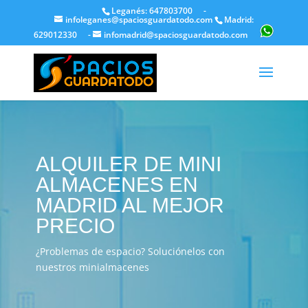
Leganés: 647803700
-
infoleganes@spaciosguardatodo.com
Madrid:
629012330
-
infomadrid@spaciosguardatodo.com
ALQUILER DE MINI
ALMACENES EN
MADRID AL MEJOR
PRECIO
¿Problemas de espacio? Soluciónelos con
nuestros minialmacenes