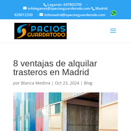
Leganés: 647803700
-
infoleganes@spaciosguardatodo.com
Madrid:
629012330
-
infomadrid@spaciosguardatodo.com
8 ventajas de alquilar
trasteros en Madrid
por
Blanca Medina
|
Oct 23, 2024
|
Blog